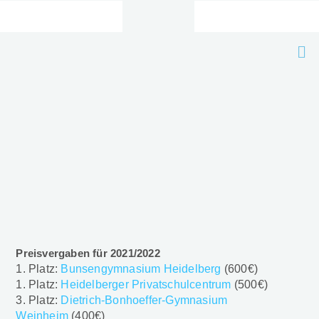
Zum
Inhalt
springen
Me
Preisvergaben für 2021/2022
1. Platz:
Bunsengymnasium Heidelberg
(600€)
1. Platz:
Heidelberger Privatschulcentrum
(500€)
3. Platz:
Dietrich-Bonhoeffer-Gymnasium
Weinheim
(400€)