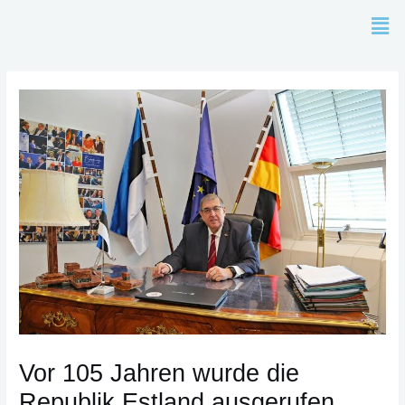
Zum
Men
Inhalt
springen
Post
navigation
Vor 105 Jahren wurde die
Republik Estland ausgerufen