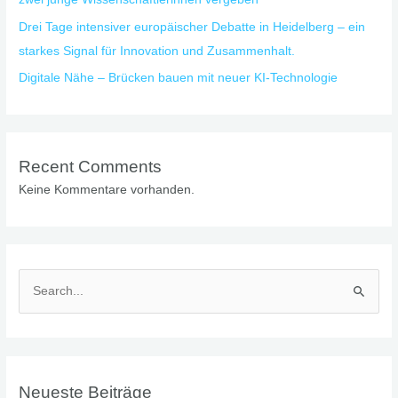
Drei Tage intensiver europäischer Debatte in Heidelberg – ein
starkes Signal für Innovation und Zusammenhalt.
Digitale Nähe – Brücken bauen mit neuer KI-Technologie
Recent Comments
Keine Kommentare vorhanden.
S
u
c
h
Neueste Beiträge
e