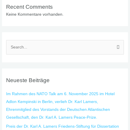
Recent Comments
Keine Kommentare vorhanden.
S
u
c
h
Neueste Beiträge
e
n
Im Rahmen des NATO Talk am 6. November 2025 im Hotel
n
Adlon Kempinski in Berlin, verlieh Dr. Karl Lamers,
a
Ehrenmitglied des Vorstands der Deutschen Atlantischen
c
Gesellschaft, den Dr. Karl A. Lamers Peace-Prize.
h
Preis der Dr. Karl A. Lamers Friedens-Stiftung für Dissertation
: