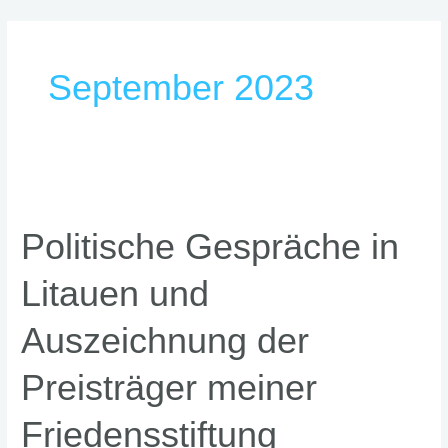
Zum
Inhalt
springen
September 2023
Politische
Gespräche
Politische Gespräche in
in
Litauen
Litauen und
und
Auszeichnung
Auszeichnung der
der
Preisträger
Preisträger meiner
meiner
Friedensstiftung
Friedensstiftung