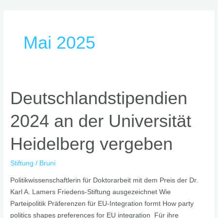
Zum
Inhalt
springen
Mai 2025
Deutschlandstipendien
Deutschlandstipendien
2024
2024 an der Universität
an
der
Heidelberg vergeben
Universität
Heidelberg
vergeben
Stiftung
/
Bruni
Politikwissenschaftlerin für Doktorarbeit mit dem Preis der Dr.
Karl A. Lamers Friedens-Stiftung ausgezeichnet Wie
Parteipolitik Präferenzen für EU-Integration formt How party
politics shapes preferences for EU integration Für ihre