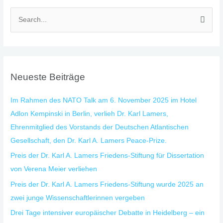
S
u
c
h
Neueste Beiträge
e
n
Im Rahmen des NATO Talk am 6. November 2025 im Hotel
n
Adlon Kempinski in Berlin, verlieh Dr. Karl Lamers,
a
Ehrenmitglied des Vorstands der Deutschen Atlantischen
c
Gesellschaft, den Dr. Karl A. Lamers Peace-Prize.
h
Preis der Dr. Karl A. Lamers Friedens-Stiftung für Dissertation
:
von Verena Meier verliehen
Preis der Dr. Karl A. Lamers Friedens-Stiftung wurde 2025 an
zwei junge Wissenschaftlerinnen vergeben
Drei Tage intensiver europäischer Debatte in Heidelberg – ein