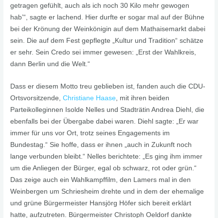
getragen gefühlt, auch als ich noch 30 Kilo mehr gewogen
hab’“, sagte er lachend. Hier durfte er sogar mal auf der Bühne
bei der Krönung der Weinkönigin auf dem Mathaisemarkt dabei
sein. Die auf dem Fest gepflegte „Kultur und Tradition“ schätze
er sehr. Sein Credo sei immer gewesen: „Erst der Wahlkreis,
dann Berlin und die Welt.“
Dass er diesem Motto treu geblieben ist, fanden auch die CDU-
Ortsvorsitzende,
Christiane Haase
, mit ihren beiden
Parteikolleginnen Isolde Nelles und Stadträtin Andrea Diehl, die
ebenfalls bei der Übergabe dabei waren. Diehl sagte: „Er war
immer für uns vor Ort, trotz seines Engagements im
Bundestag.“ Sie hoffe, dass er ihnen „auch in Zukunft noch
lange verbunden bleibt.“ Nelles berichtete: „Es ging ihm immer
um die Anliegen der Bürger, egal ob schwarz, rot oder grün.“
Das zeige auch ein Wahlkampffilm, den Lamers mal in den
Weinbergen um Schriesheim drehte und in dem der ehemalige
und grüne Bürgermeister Hansjörg Höfer sich bereit erklärt
hatte, aufzutreten. Bürgermeister Christoph Oeldorf dankte