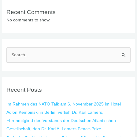
Recent Comments
No comments to show.
S
e
a
r
Recent Posts
c
h
Im Rahmen des NATO Talk am 6. November 2025 im Hotel
f
Adlon Kempinski in Berlin, verlieh Dr. Karl Lamers,
o
Ehrenmitglied des Vorstands der Deutschen Atlantischen
r
Gesellschaft, den Dr. Karl A. Lamers Peace-Prize.
: