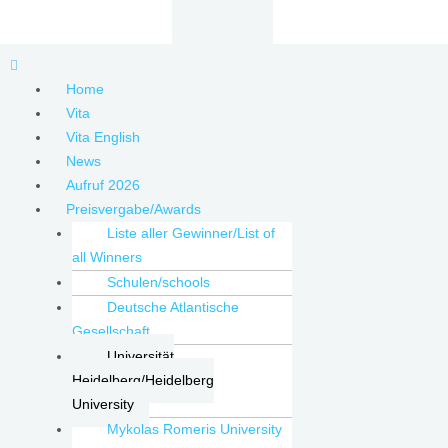
Zum
Inhalt
springen
Menu
Home
Vita
Vita English
News
Aufruf 2026
Preisvergabe/Awards
Liste aller Gewinner/List of
all Winners
Schulen/schools
Deutsche Atlantische
Gesellschaft
Universität
Heidelberg/Heidelberg
University
Mykolas Romeris University