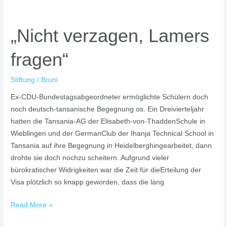
„Nicht
verzagen,
„Nicht verzagen, Lamers
Lamers
fragen“
fragen“
Stiftung
/
Bruni
Ex-CDU-Bundestagsabgeordneter ermöglichte Schülern doch
noch deutsch-tansanische Begegnung os. Ein Dreivierteljahr
hatten die Tansania-AG der Elisabeth-von-ThaddenSchule in
Wieblingen und der GermanClub der Ihanja Technical School in
Tansania auf ihre Begegnung in Heidelberghingearbeitet, dann
drohte sie doch nochzu scheitern. Aufgrund vieler
bürokratischer Widrigkeiten war die Zeit für dieErteilung der
Visa plötzlich so knapp geworden, dass die lang
Read More »