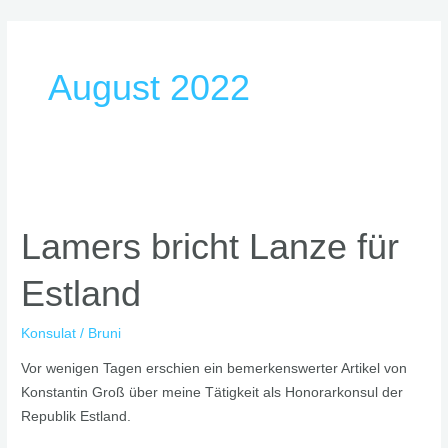
Skip
to
content
August 2022
Lamers
bricht
Lamers bricht Lanze für
Lanze
für
Estland
Estland
Konsulat
/
Bruni
Vor wenigen Tagen erschien ein bemerkenswerter Artikel von
Konstantin Groß über meine Tätigkeit als Honorarkonsul der
Republik Estland.