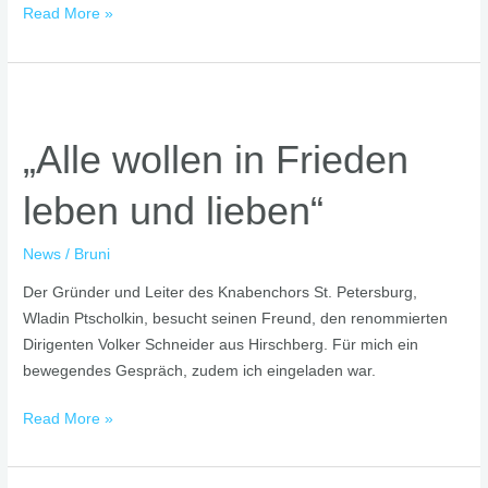
Read More »
„Alle
wollen
„Alle wollen in Frieden
in
Frieden
leben und lieben“
leben
und
lieben“
News
/
Bruni
Der Gründer und Leiter des Knabenchors St. Petersburg,
Wladin Ptscholkin, besucht seinen Freund, den renommierten
Dirigenten Volker Schneider aus Hirschberg. Für mich ein
bewegendes Gespräch, zudem ich eingeladen war.
Read More »