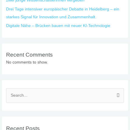
zwei junge Wissenschaftlerinnen vergeben
Drei Tage intensiver europäischer Debatte in Heidelberg – ein
starkes Signal für Innovation und Zusammenhalt.
Digitale Nähe – Brücken bauen mit neuer KI-Technologie
Recent Comments
No comments to show.
S
e
a
r
Recent Posts
c