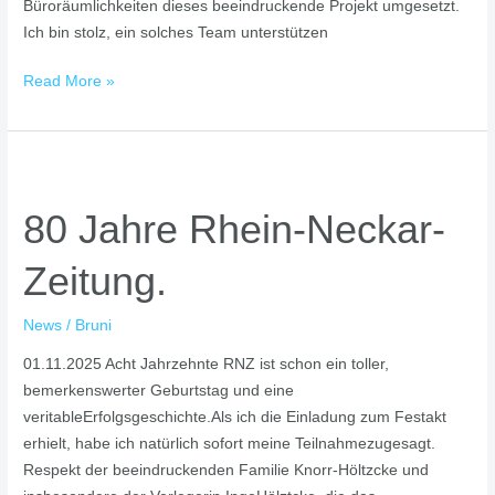
Büroräumlichkeiten dieses beeindruckende Projekt umgesetzt.
Ich bin stolz, ein solches Team unterstützen
Read More »
80
Jahre
80 Jahre Rhein-Neckar-
Rhein-
Neckar-
Zeitung.
Zeitung.
News
/
Bruni
01.11.2025 Acht Jahrzehnte RNZ ist schon ein toller,
bemerkenswerter Geburtstag und eine
veritableErfolgsgeschichte.Als ich die Einladung zum Festakt
erhielt, habe ich natürlich sofort meine Teilnahmezugesagt.
Respekt der beeindruckenden Familie Knorr-Höltzcke und