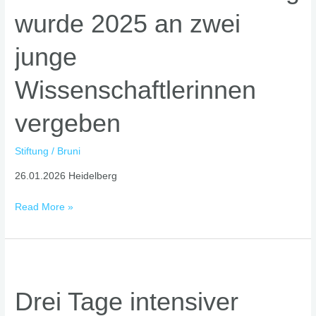
wurde 2025 an zwei
A.
Lamers
junge
Friedens-
Stiftung
Wissenschaftlerinnen
wurde
2025
vergeben
an
zwei
junge
Stiftung
/
Bruni
Wissenschaftlerinnen
26.01.2026 Heidelberg
vergeben
Read More »
Drei
Tage
Drei Tage intensiver
intensiver
europäischer