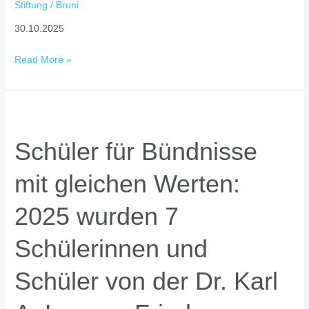
Stiftung
/
Bruni
30.10.2025
Read More »
Schüler
für
Schüler für Bündnisse
Bündnisse
mit
mit gleichen Werten:
gleichen
Werten:
2025 wurden 7
2025
wurden
Schülerinnen und
7
Schülerinnen
Schüler von der Dr. Karl
und
Schüler