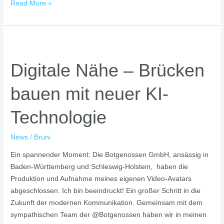
Read More »
Digitale
Nähe
Digitale Nähe – Brücken
–
Brücken
bauen mit neuer KI-
bauen
mit
Technologie
neuer
KI-
News
/
Bruni
Technologie
Ein spannender Moment: Die Botgenossen GmbH, ansässig in
Baden-Württemberg und Schleswig-Holstein, haben die
Produktion und Aufnahme meines eigenen Video-Avatars
abgeschlossen. Ich bin beeindruckt! Ein großer Schritt in die
Zukunft der modernen Kommunikation. Gemeinsam mit dem
sympathischen Team der @Botgenossen haben wir in meinen