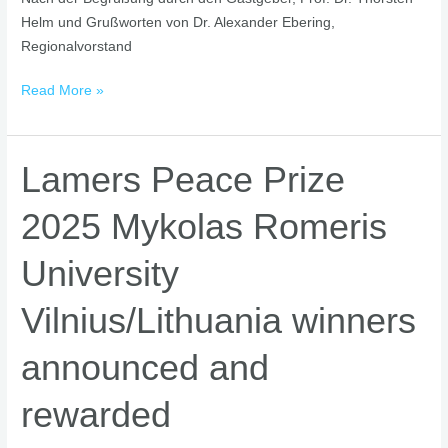
Helm und Grußworten von Dr. Alexander Ebering,
Regionalvorstand
Read More »
Lamers
Lamers Peace Prize
Peace
2025 Mykolas Romeris
Prize
2025
University
Mykolas
Romeris
Vilnius/Lithuania winners
University
Vilnius/Lithuania
announced and
winners
announced
rewarded
and
rewarded