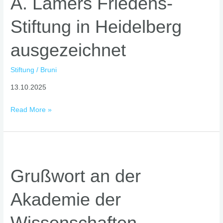
A. Lamers Friedens-
von
der
Stiftung in Heidelberg
Dr.
Karl
ausgezeichnet
A.
Lamers
Stiftung
/
Bruni
Friedens-
Stiftung
13.10.2025
in
Heidelberg
Read More »
ausgezeichnet
Grußwort
an
Grußwort an der
der
Akademie
Akademie der
der
Wissenschaften
Wissenschaften