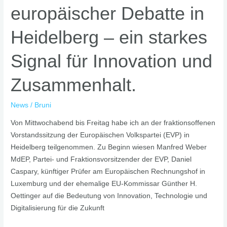
europäischer Debatte in
Debatte
in
Heidelberg – ein starkes
Heidelberg
–
Signal für Innovation und
ein
starkes
Zusammenhalt.
Signal
für
News
/
Bruni
Innovation
und
Von Mittwochabend bis Freitag habe ich an der fraktionsoffenen
Zusammenhalt.
Vorstandssitzung der Europäischen Volkspartei (EVP) in
Heidelberg teilgenommen. Zu Beginn wiesen Manfred Weber
MdEP, Partei- und Fraktionsvorsitzender der EVP, Daniel
Caspary, künftiger Prüfer am Europäischen Rechnungshof in
Luxemburg und der ehemalige EU-Kommissar Günther H.
Oettinger auf die Bedeutung von Innovation, Technologie und
Digitalisierung für die Zukunft