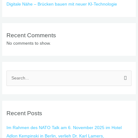
Digitale Nähe – Brücken bauen mit neuer KI-Technologie
Recent Comments
No comments to show.
S
e
a
r
Recent Posts
c
h
Im Rahmen des NATO Talk am 6. November 2025 im Hotel
f
Adlon Kempinski in Berlin, verlieh Dr. Karl Lamers,
o