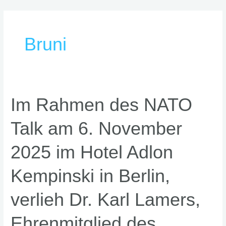
Skip
Post
to
pagination
content
Bruni
Im
Im Rahmen des NATO
Rahmen
Talk am 6. November
des
NATO
2025 im Hotel Adlon
Talk
am
Kempinski in Berlin,
6.
November
verlieh Dr. Karl Lamers,
2025
im
Ehrenmitglied des
Hotel