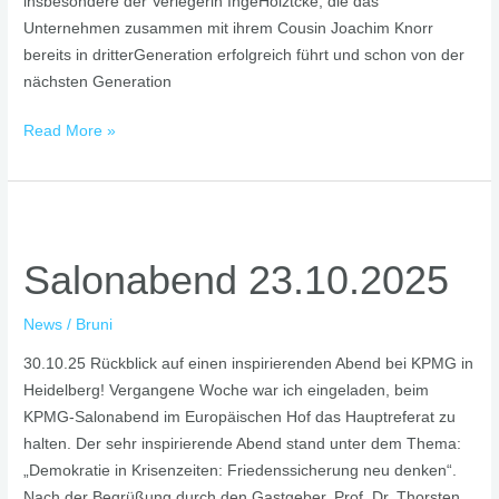
insbesondere der Verlegerin IngeHölztcke, die das
Unternehmen zusammen mit ihrem Cousin Joachim Knorr
bereits in dritterGeneration erfolgreich führt und schon von der
nächsten Generation
Read More »
Salonabend
23.10.2025
Salonabend 23.10.2025
News
/
Bruni
30.10.25 Rückblick auf einen inspirierenden Abend bei KPMG in
Heidelberg! Vergangene Woche war ich eingeladen, beim
KPMG-Salonabend im Europäischen Hof das Hauptreferat zu
halten. Der sehr inspirierende Abend stand unter dem Thema:
„Demokratie in Krisenzeiten: Friedenssicherung neu denken“.
Nach der Begrüßung durch den Gastgeber, Prof. Dr. Thorsten