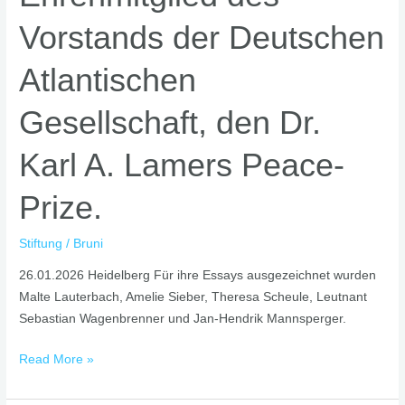
Adlon
Vorstands der Deutschen
Kempinski
in
Atlantischen
Berlin,
verlieh
Gesellschaft, den Dr.
Dr.
Karl
Karl A. Lamers Peace-
Lamers,
Ehrenmitglied
Prize.
des
Vorstands
Stiftung
/
Bruni
der
Deutschen
26.01.2026 Heidelberg Für ihre Essays ausgezeichnet wurden
Atlantischen
Malte Lauterbach, Amelie Sieber, Theresa Scheule, Leutnant
Gesellschaft,
Sebastian Wagenbrenner und Jan-Hendrik Mannsperger.
den
Dr.
Read More »
Karl
A.