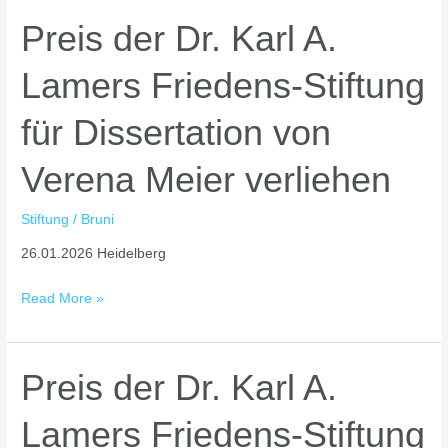
Lamers
Preis
Preis der Dr. Karl A.
Peace-
der
Prize.
Lamers Friedens-Stiftung
Dr.
Karl
für Dissertation von
A.
Lamers
Verena Meier verliehen
Friedens-
Stiftung
für
Stiftung
/
Bruni
Dissertation
26.01.2026 Heidelberg
von
Verena
Read More »
Meier
verliehen
Preis
Preis der Dr. Karl A.
der
Lamers Friedens-Stiftung
Dr.
Karl