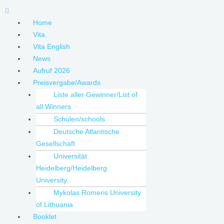
Skip
Menu
to
Home
content
Vita
Vita English
News
Aufruf 2026
Preisvergabe/Awards
Liste aller Gewinner/List of
all Winners
Schulen/schools
Deutsche Atlantische
Gesellschaft
Universität
Heidelberg/Heidelberg
University
Mykolas Romeris University
of Lithuania
Booklet