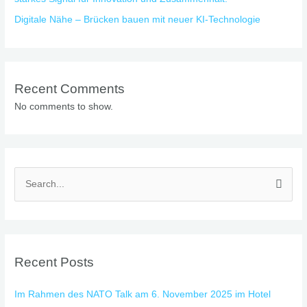
Digitale Nähe – Brücken bauen mit neuer KI-Technologie
Recent Comments
No comments to show.
S
e
a
r
Recent Posts
c
h
Im Rahmen des NATO Talk am 6. November 2025 im Hotel
f