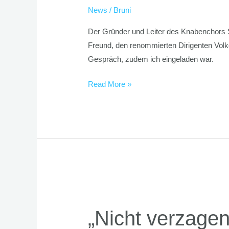
News
/
Bruni
lieben“
Der Gründer und Leiter des Knabenchors S
Freund, den renommierten Dirigenten Vol
Gespräch, zudem ich eingeladen war.
Read More »
„Nicht
verzagen,
„Nicht verzagen
Lamers
fragen“