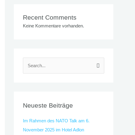
Recent Comments
Keine Kommentare vorhanden.
S
u
c
h
e
Neueste Beiträge
n
Im Rahmen des NATO Talk am 6.
n
November 2025 im Hotel Adlon
a