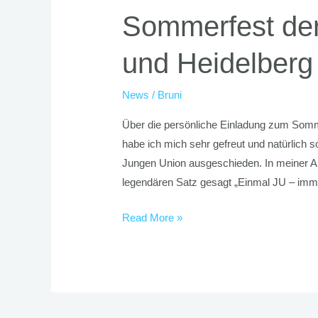
der
Sommerfest de
JU
Rhein-
und Heidelberg
Neckar
und
News
/
Bruni
Heidelberg
Über die persönliche Einladung zum Somm
habe ich mich sehr gefreut und natürlich s
Jungen Union ausgeschieden. In meiner A
legendären Satz gesagt „Einmal JU – imm
Read More »