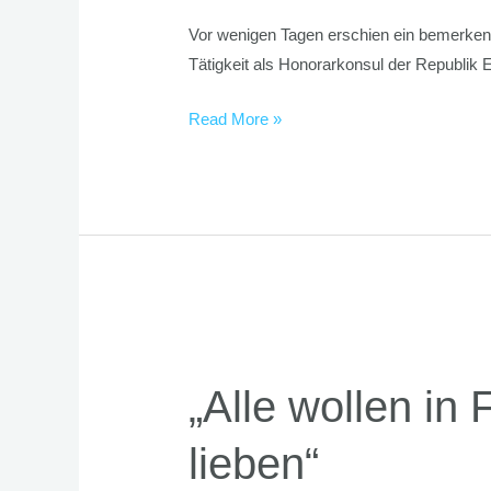
Vor wenigen Tagen erschien ein bemerkens
Tätigkeit als Honorarkonsul der Republik E
Read More »
„Alle
wollen
„Alle wollen in
in
Frieden
lieben“
leben
und