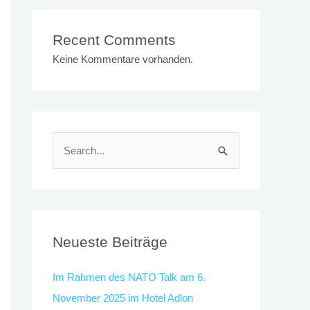
Recent Comments
Keine Kommentare vorhanden.
S
u
c
h
e
Neueste Beiträge
n
Im Rahmen des NATO Talk am 6.
n
November 2025 im Hotel Adlon
a