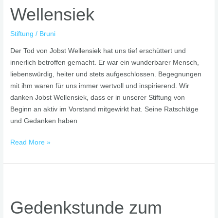
Wellensiek
von
Dr.
Stiftung
/
Bruni
Jobst
Wellensiek
Der Tod von Jobst Wellensiek hat uns tief erschüttert und
innerlich betroffen gemacht. Er war ein wunderbarer Mensch,
liebenswürdig, heiter und stets aufgeschlossen. Begegnungen
mit ihm waren für uns immer wertvoll und inspirierend. Wir
danken Jobst Wellensiek, dass er in unserer Stiftung von
Beginn an aktiv im Vorstand mitgewirkt hat. Seine Ratschläge
und Gedanken haben
Read More »
Gedenkstunde
zum
Gedenkstunde zum
Volkstrauertag
2022