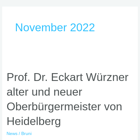
Zum
Inhalt
springen
November 2022
Prof.
Dr.
Prof. Dr. Eckart Würzner
Eckart
Würzner
alter und neuer
alter
und
Oberbürgermeister von
neuer
Oberbürgermeister
Heidelberg
von
Heidelberg
News
/
Bruni