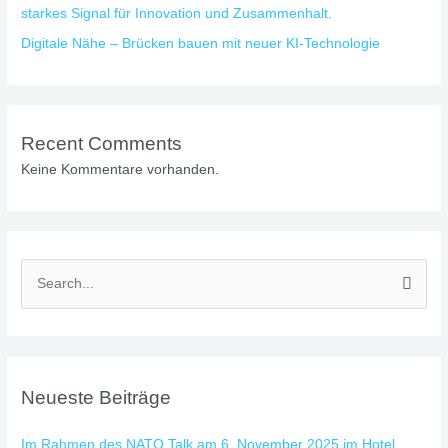
starkes Signal für Innovation und Zusammenhalt.
Digitale Nähe – Brücken bauen mit neuer KI-Technologie
Recent Comments
Keine Kommentare vorhanden.
S
u
c
h
Neueste Beiträge
e
n
Im Rahmen des NATO Talk am 6. November 2025 im Hotel