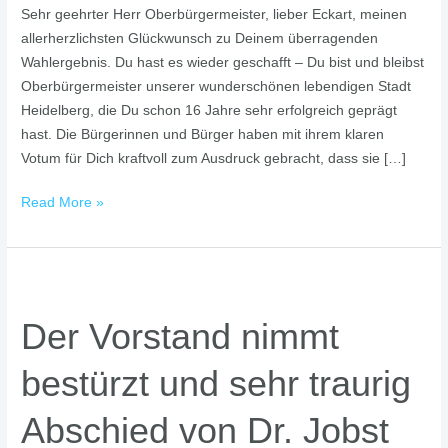
Sehr geehrter Herr Oberbürgermeister, lieber Eckart, meinen
allerherzlichsten Glückwunsch zu Deinem überragenden
Wahlergebnis. Du hast es wieder geschafft – Du bist und bleibst
Oberbürgermeister unserer wunderschönen lebendigen Stadt
Heidelberg, die Du schon 16 Jahre sehr erfolgreich geprägt
hast. Die Bürgerinnen und Bürger haben mit ihrem klaren
Votum für Dich kraftvoll zum Ausdruck gebracht, dass sie […]
Read More »
Der
Vorstand
Der Vorstand nimmt
nimmt
bestürzt
bestürzt und sehr traurig
und
sehr
Abschied von Dr. Jobst
traurig
Abschied