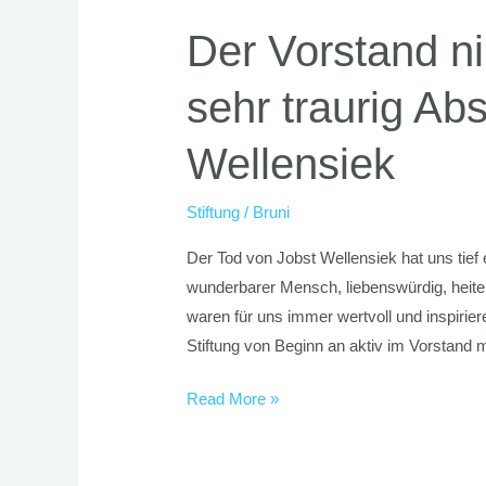
Vorstand
Der Vorstand n
nimmt
bestürzt
sehr traurig Ab
und
sehr
Wellensiek
traurig
Abschied
Stiftung
/
Bruni
von
Dr.
Der Tod von Jobst Wellensiek hat uns tief 
Jobst
wunderbarer Mensch, liebenswürdig, heit
Wellensiek
waren für uns immer wertvoll und inspirie
Stiftung von Beginn an aktiv im Vorstand
Read More »