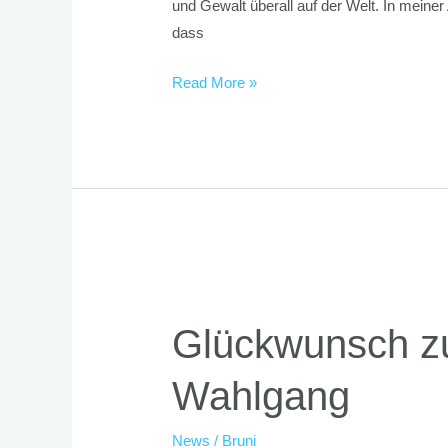
und Gewalt überall auf der Welt. In mein
dass
Read More »
Glückwunsch
zum
Glückwunsch zu
Sieg
im
Wahlgang
ersten
Wahlgang
News
/
Bruni