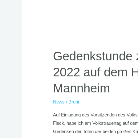
Gedenkstunde
zum
Gedenkstunde z
Volkstrauertag
2022
2022 auf dem Ha
auf
dem
Mannheim
Hauptfriedhof
in
News
/
Bruni
Mannheim
Auf Einladung des Vorsitzenden des Volk
Fleck, habe ich am Volkstrauertag auf de
Gedenken der Toten der beiden großen Kri