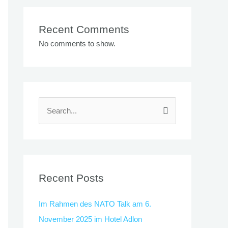
Recent Comments
No comments to show.
S
e
a
r
c
Recent Posts
h
Im Rahmen des NATO Talk am 6.
f
November 2025 im Hotel Adlon
o