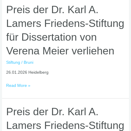
Lamers
Preis
Preis der Dr. Karl A.
Peace-
der
Prize.
Lamers Friedens-Stiftung
Dr.
Karl
für Dissertation von
A.
Lamers
Verena Meier verliehen
Friedens-
Stiftung
für
Stiftung
/
Bruni
Dissertation
26.01.2026 Heidelberg
von
Verena
Read More »
Meier
verliehen
Preis
Preis der Dr. Karl A.
der
Lamers Friedens-Stiftung
Dr.
Karl