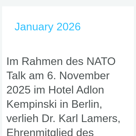
Skip
to
content
January 2026
Im
Im Rahmen des NATO
Rahmen
Talk am 6. November
des
NATO
2025 im Hotel Adlon
Talk
am
Kempinski in Berlin,
6.
November
verlieh Dr. Karl Lamers,
2025
im
Ehrenmitglied des
Hotel