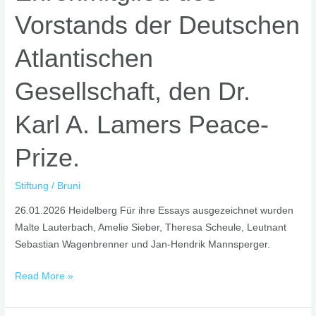
Adlon
Vorstands der Deutschen
Kempinski
in
Atlantischen
Berlin,
verlieh
Gesellschaft, den Dr.
Dr.
Karl
Karl A. Lamers Peace-
Lamers,
Ehrenmitglied
Prize.
des
Vorstands
Stiftung
/
Bruni
der
Deutschen
26.01.2026 Heidelberg Für ihre Essays ausgezeichnet wurden
Atlantischen
Malte Lauterbach, Amelie Sieber, Theresa Scheule, Leutnant
Gesellschaft,
Sebastian Wagenbrenner und Jan-Hendrik Mannsperger.
den
Dr.
Read More »
Karl
A.