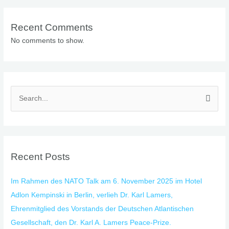
Recent Comments
No comments to show.
S
e
a
r
Recent Posts
c
h
Im Rahmen des NATO Talk am 6. November 2025 im Hotel
f
Adlon Kempinski in Berlin, verlieh Dr. Karl Lamers,
o
Ehrenmitglied des Vorstands der Deutschen Atlantischen
r
Gesellschaft, den Dr. Karl A. Lamers Peace-Prize.
: