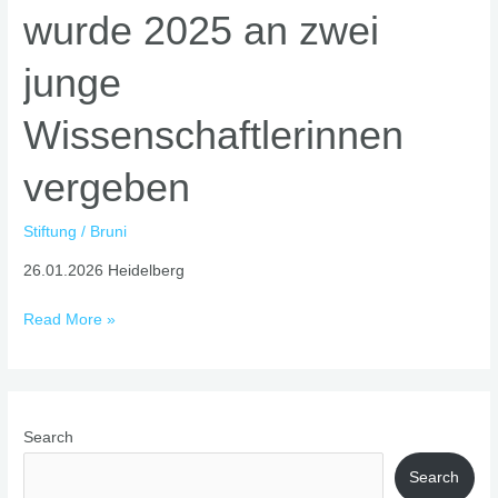
wurde 2025 an zwei
A.
Lamers
junge
Friedens-
Stiftung
Wissenschaftlerinnen
wurde
2025
vergeben
an
zwei
junge
Stiftung
/
Bruni
Wissenschaftlerinnen
26.01.2026 Heidelberg
vergeben
Read More »
Search
Search