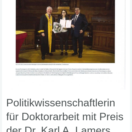
Stiftung
ausgezeichnet
Politikwissenschaftlerin
für Doktorarbeit mit Preis
der Dr. Karl A. Lamers