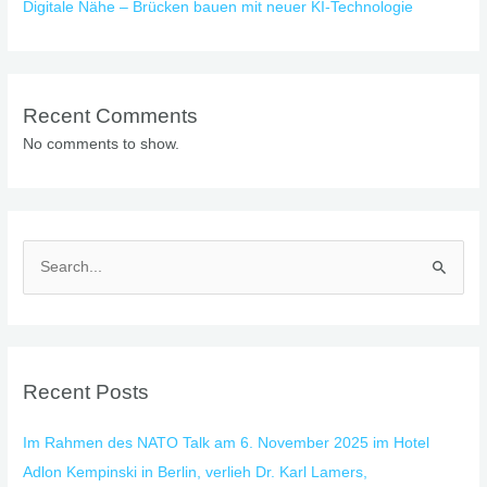
Digitale Nähe – Brücken bauen mit neuer KI-Technologie
Recent Comments
No comments to show.
S
e
a
r
Recent Posts
c
h
Im Rahmen des NATO Talk am 6. November 2025 im Hotel
f
Adlon Kempinski in Berlin, verlieh Dr. Karl Lamers,
o