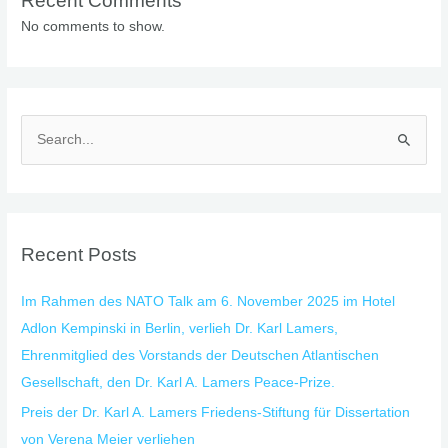
Recent Comments
No comments to show.
S
e
a
r
Recent Posts
c
h
Im Rahmen des NATO Talk am 6. November 2025 im Hotel
f
Adlon Kempinski in Berlin, verlieh Dr. Karl Lamers,
o
Ehrenmitglied des Vorstands der Deutschen Atlantischen
r
Gesellschaft, den Dr. Karl A. Lamers Peace-Prize.
:
Preis der Dr. Karl A. Lamers Friedens-Stiftung für Dissertation
von Verena Meier verliehen