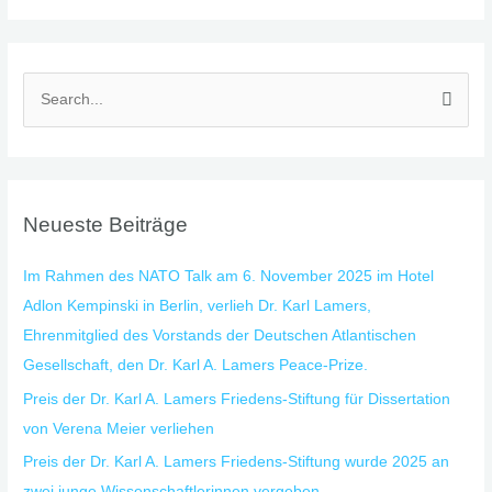
S
u
c
h
Neueste Beiträge
e
n
Im Rahmen des NATO Talk am 6. November 2025 im Hotel
n
Adlon Kempinski in Berlin, verlieh Dr. Karl Lamers,
a
Ehrenmitglied des Vorstands der Deutschen Atlantischen
c
Gesellschaft, den Dr. Karl A. Lamers Peace-Prize.
h
Preis der Dr. Karl A. Lamers Friedens-Stiftung für Dissertation
:
von Verena Meier verliehen
Preis der Dr. Karl A. Lamers Friedens-Stiftung wurde 2025 an
zwei junge Wissenschaftlerinnen vergeben