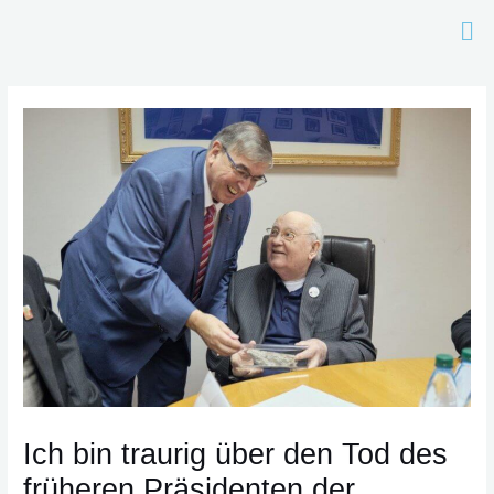
Zum
Me
Inhalt
springen
Post
navigation
Ich bin traurig über den Tod des
früheren Präsidenten der