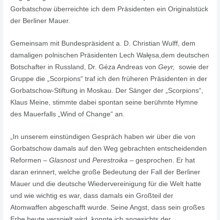
Gorbatschow überreichte ich dem Präsidenten ein Originalstück
der Berliner Mauer.
Gemeinsam mit Bundespräsident a. D. Christian Wulff, dem
damaligen polnischen Präsidenten Lech Wałęsa,dem deutschen
Botschafter in Russland, Dr. Géza Andreas von
Geyr,
sowie der
Gruppe die „Scorpions“ traf ich den früheren Präsidenten in der
Gorbatschow-Stiftung in Moskau. Der Sänger der „Scorpions“,
Klaus Meine, stimmte dabei spontan seine berühmte Hymne
des Mauerfalls „Wind of Change“ an.
„In unserem einstündigen Gespräch haben wir über die von
Gorbatschow damals auf den Weg gebrachten entscheidenden
Reformen –
Glasnost
und
Perestroika
– gesprochen. Er hat
daran erinnert, welche große Bedeutung der Fall der Berliner
Mauer und die deutsche Wiedervereinigung für die Welt hatte
und wie wichtig es war, dass damals ein Großteil der
Atomwaffen abgeschafft wurde. Seine Angst, dass sein großes
Erbe heute verspielt wird, konnte ich angesichts der