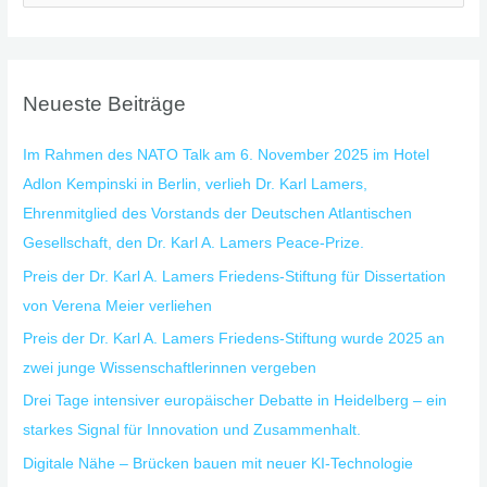
u
c
h
Neueste Beiträge
e
n
Im Rahmen des NATO Talk am 6. November 2025 im Hotel
n
Adlon Kempinski in Berlin, verlieh Dr. Karl Lamers,
a
Ehrenmitglied des Vorstands der Deutschen Atlantischen
c
Gesellschaft, den Dr. Karl A. Lamers Peace-Prize.
h
Preis der Dr. Karl A. Lamers Friedens-Stiftung für Dissertation
:
von Verena Meier verliehen
Preis der Dr. Karl A. Lamers Friedens-Stiftung wurde 2025 an
zwei junge Wissenschaftlerinnen vergeben
Drei Tage intensiver europäischer Debatte in Heidelberg – ein
starkes Signal für Innovation und Zusammenhalt.
Digitale Nähe – Brücken bauen mit neuer KI-Technologie