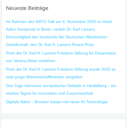
h
Neueste Beiträge
e
n
Im Rahmen des NATO Talk am 6. November 2025 im Hotel
n
Adlon Kempinski in Berlin, verlieh Dr. Karl Lamers,
a
Ehrenmitglied des Vorstands der Deutschen Atlantischen
c
Gesellschaft, den Dr. Karl A. Lamers Peace-Prize.
h
Preis der Dr. Karl A. Lamers Friedens-Stiftung für Dissertation
:
von Verena Meier verliehen
Preis der Dr. Karl A. Lamers Friedens-Stiftung wurde 2025 an
zwei junge Wissenschaftlerinnen vergeben
Drei Tage intensiver europäischer Debatte in Heidelberg – ein
starkes Signal für Innovation und Zusammenhalt.
Digitale Nähe – Brücken bauen mit neuer KI-Technologie