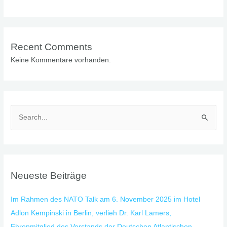
Recent Comments
Keine Kommentare vorhanden.
S
u
c
h
Neueste Beiträge
e
n
Im Rahmen des NATO Talk am 6. November 2025 im Hotel
n
Adlon Kempinski in Berlin, verlieh Dr. Karl Lamers,
a
Ehrenmitglied des Vorstands der Deutschen Atlantischen