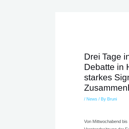
Post
navigation
Drei Tage i
Debatte in 
starkes Sig
Zusammenh
/
News
/ By
Bruni
Von Mittwochabend bis F