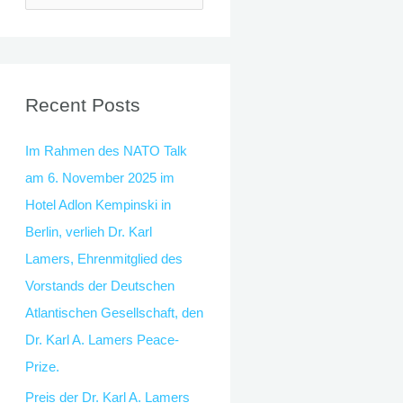
e
a
r
c
Recent Posts
h
Im Rahmen des NATO Talk
f
am 6. November 2025 im
o
Hotel Adlon Kempinski in
r
Berlin, verlieh Dr. Karl
:
Lamers, Ehrenmitglied des
Vorstands der Deutschen
Atlantischen Gesellschaft, den
Dr. Karl A. Lamers Peace-
Prize.
Preis der Dr. Karl A. Lamers